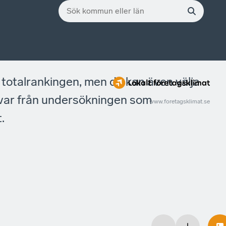
 totalrankingen, men du kan även välja
svar från undersökningen som
www.foretagsklimat.se
.