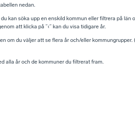
tabellen nedan.
u kan söka upp en enskild kommun eller filtrera på län 
om att klicka på ”‹” kan du visa tidigare år.
n om du väljer att se flera år och/eller kommungrupper. (T
ed alla år och de kommuner du filtrerat fram.
Sverige
Kommun
2025
2026
/
Staffanstorp
4
1
3
Vårgårda
2
2
-
Töreboda
11
3
8
Markaryd
5
4
1
Vansbro
30
5
25
Trosa
86
6
80
Grums
44
7
37
Götene
1
8
7