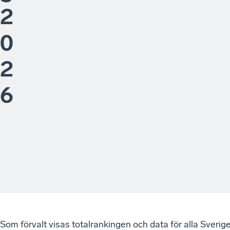
2
0
2
6
Som förvalt visas totalrankingen och data för alla Sver