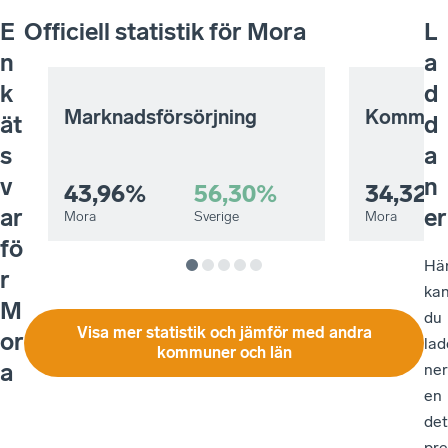
E
Officiell statistik för
Mora
L
n
a
k
d
Marknadsförsörjning
Kommuna
ät
d
s
a
v
n
43,96%
56,30%
34,32
ar
er
Mora
Sverige
Mora
fö
Hä
r
ka
M
du
Visa mer statistik och jämför med andra
or
lad
kommuner och län
a
ner
en
det
pre