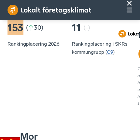
153
11
(
30
)
(
-
)
Rankingplacering 2026
Rankingplacering i SKRs
kommungrupp (
C9
)
T
a
h
e
h
s
Mor