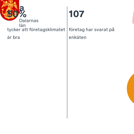
a
50%
107
Dalarnas
län
tycker att företagsklimatet
företag har svarat på
är bra
enkäten