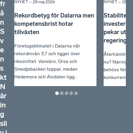
NYHET –
28 maj 2026
NYHET –
28 apr
fr
å
Rekordbetyg för Dalarna men
Stabilitet,
n
kompetensbrist hotar
investering
S
tillväxten
pekar ut ri
v
regering
Företagsklimatet i Dalarna når
e
rekordnivån 3,7 och ligger över
Återhämtning
n
rikssnittet. Vansbro, Orsa och
nu? Näringsli
s
Smedjebacken toppar, medan
behövs för at
kt
Hedemora och Älvdalen ligg...
konkurrenskra
N
är
in
g
sli
v i