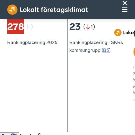
278
23
(
-
)
(
1
)
Rankingplacering 2026
Rankingplacering i SKRs
kommungrupp (
B3
)
T
a
h
e
h
s