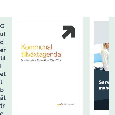
G
ui
d
er
til
l
et
t
b
ät
tr
e