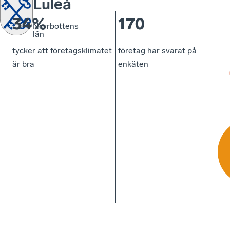
Luleå
34%
170
Norrbottens
län
tycker att företagsklimatet
företag har svarat på
är bra
enkäten