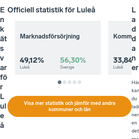
E
Officiell statistik för
Luleå
L
n
a
k
d
Marknadsförsörjning
Kommuna
ät
d
s
a
v
n
49,12%
56,30%
33,84%
ar
er
Luleå
Sverige
Luleå
fö
Hä
r
ka
L
du
Visa mer statistik och jämför med andra
ul
lad
kommuner och län
e
ner
en
å
det
pre