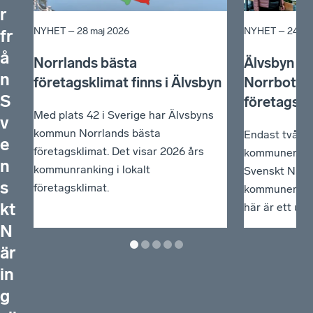
r
NYHET –
28 maj 2026
NYHET –
24 se
fr
å
Norrlands bästa
Älvsbyn ta
n
företagsklimat finns i Älvsbyn
Norrbotte
S
företagskl
Med plats 42 i Sverige har Älvsbyns
v
kommun Norrlands bästa
Endast två av
e
företagsklimat. Det visar 2026 års
kommuner förb
n
kommunranking i lokalt
Svenskt Närin
s
företagsklimat.
kommunernas 
kt
här är ett und
N
är
in
g