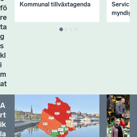
Kommunal tillväxtagenda
Servicei
fö
myndighe
re
ta
g
s
kl
i
m
at
A
rt
ik
la