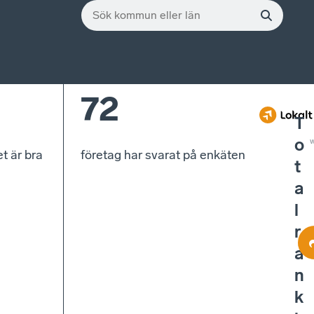
72
T
o
w
t är bra
företag har svarat på enkäten
t
a
l
r
a
n
k