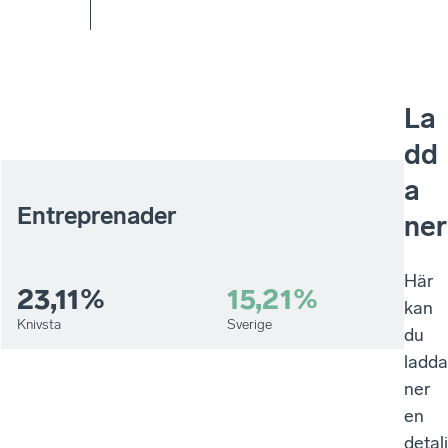
La
dd
a
Entreprenader
ner
Här
23,11%
15,21%
kan
Knivsta
Sverige
du
ladda
ner
en
detal