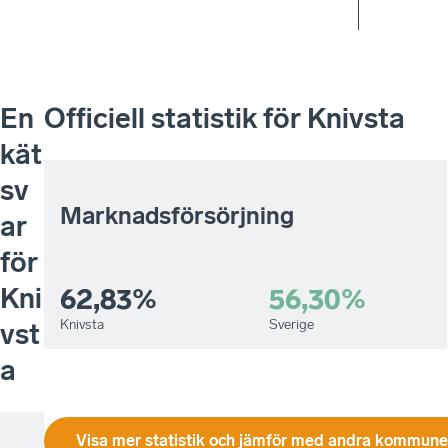
En
Officiell statistik för
Knivsta
kät
sv
Marknadsförsörjning
ar
för
Kni
62,83%
56,30%
Knivsta
Sverige
vst
a
Visa mer statistik och jämför med andra kommuner