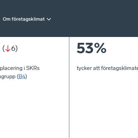
Om företagsklimat
53%
(
6
)
placering i SKRs
tycker att företagsklimate
grupp (
B4
)