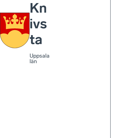
Kn
ivs
ta
Uppsala
län