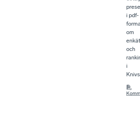
prese
i pdf-
form
om
enkät
och
ranki
i
Knivs
Komm