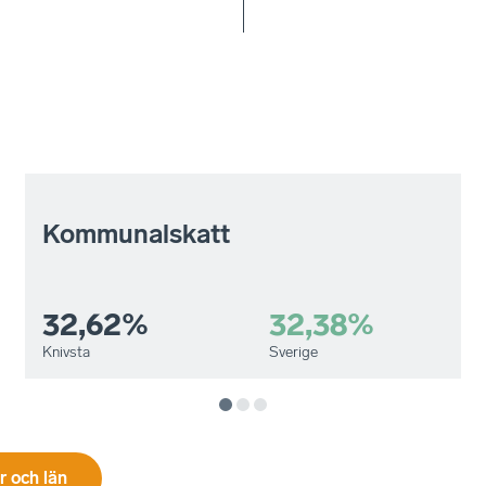
Kommunalskatt
32,62%
32,38%
Knivsta
Sverige
 och län