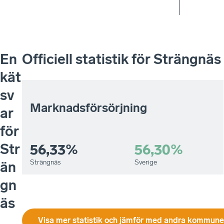
En
Officiell statistik för
Strängnäs
kät
sv
Marknadsförsörjning
ar
för
Str
56,33%
56,30%
Strängnäs
Sverige
än
gn
äs
Visa mer statistik och jämför med andra kommuner