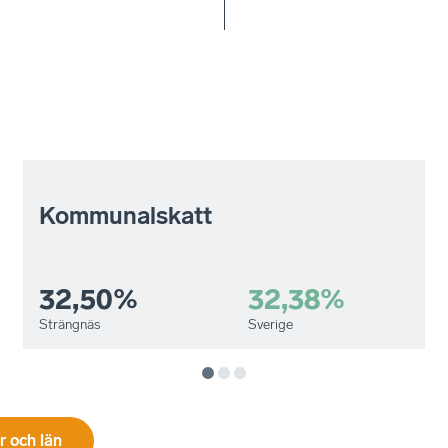
Kommunalskatt
32,50%
32,38%
Strängnäs
Sverige
 och län