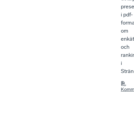
prese
i pdf-
form
om
enkät
och
ranki
i
Strä
Komm