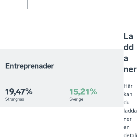
La
dd
a
Entreprenader
ner
Här
19,47%
15,21%
kan
Strängnäs
Sverige
du
ladda
ner
en
detal