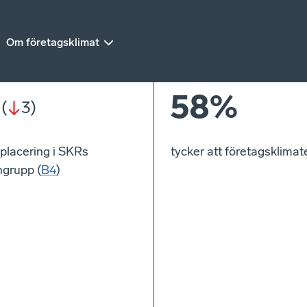
Om företagsklimat
58%
(
3
)
placering i SKRs
tycker att företagsklimate
grupp (
B4
)