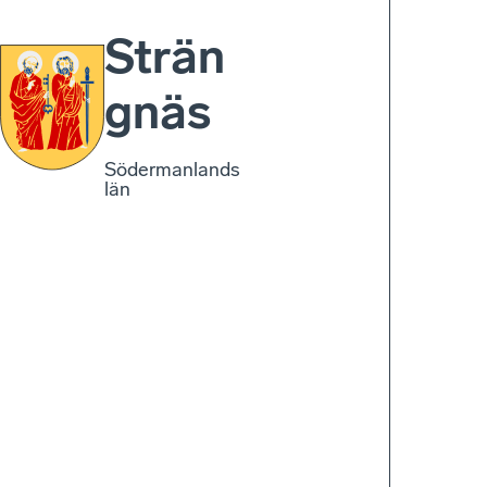
Strän
gnäs
Södermanlands
län