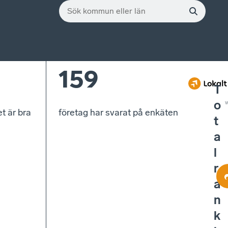
159
T
o
w
t är bra
företag har svarat på enkäten
t
a
l
r
a
n
k