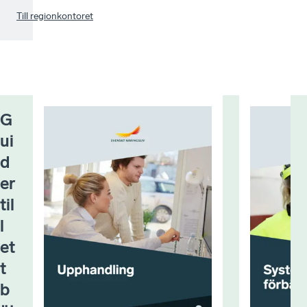
Till regionkontoret
G
ui
d
er
til
l
et
t
b