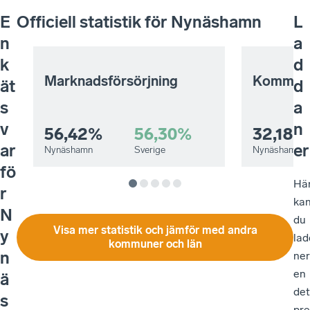
E
Officiell statistik för
Nynäshamn
L
n
a
k
d
Marknadsförsörjning
Kommuna
ät
d
s
a
v
n
56,42%
56,30%
32,18%
ar
er
Nynäshamn
Sverige
Nynäshamn
fö
Hä
r
ka
N
du
Visa mer statistik och jämför med andra
y
lad
kommuner och län
n
ner
en
ä
det
s
pre