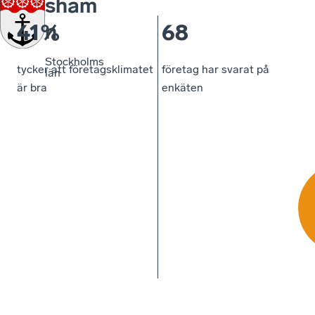
sham
n
41%
68
Stockholms
tycker att företagsklimatet
företag har svarat på
län
är bra
enkäten