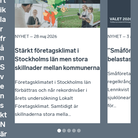
rt
ik
la
r
NYHET –
28 maj 2026
NYHET –
3 apri
fr
å
Stärkt företagsklimat i
”Småföreta
n
Stockholms län men stora
belastas m
S
skillnader mellan kommunerna
Småföretagar
v
regelkrångel 
Företagsklimatet i Stockholms län
e
Lennkvist Man
förbättras och når rekordnivåer i
n
sjuklöneansva
årets undersökning Lokalt
s
för...
Företagsklimat. Samtidigt är
kt
skillnaderna stora mella...
N
är