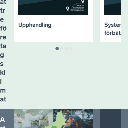
ät
tr
e
Upphandling
Systemat
fö
förbättr
re
ta
g
s
kl
i
m
at
A