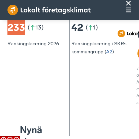
233
42
(
13
)
(
1
)
Rankingplacering 2026
Rankingplacering i SKRs
kommungrupp (
A2
)
T
a
h
e
h
s
Nynä