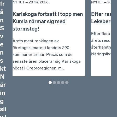
NYHET –
28 maj 2026
NYHET –
28 ma
fr
å
Karlskoga fortsatt i topp men
Efter raset
n
Kumla närmar sig med
Lekeberg k
S
stormsteg!
Efter flera år
v
årets resulta
Årets mest rankingen av
e
återhämtning 
företagsklimatet i landets 290
n
Näringslivs ra
kommuner är här. Precis som de
s
senaste åren placerar sig Karlskoga
kt
högst i Örebroregionen, m...
N
är
in
g
sli