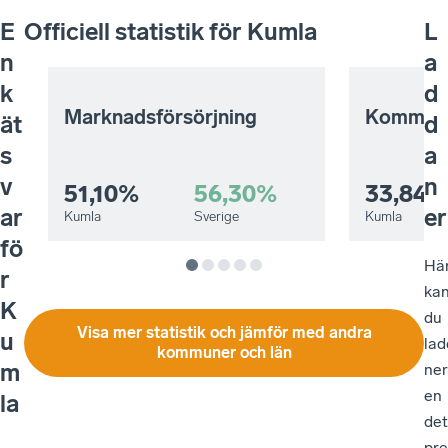
E
Officiell statistik för
Kumla
L
n
a
k
d
Marknadsförsörjning
Kommuna
ät
d
s
a
v
n
51,10%
56,30%
33,84%
ar
er
Kumla
Sverige
Kumla
fö
Hä
r
ka
K
du
Visa mer statistik och jämför med andra
u
lad
kommuner och län
m
ner
en
la
det
pre