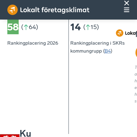
58
14
(
64
)
(
15
)
Rankingplacering 2026
Rankingplacering i SKRs
kommungrupp (
B4
)
T
a
h
e
h
s
Ku