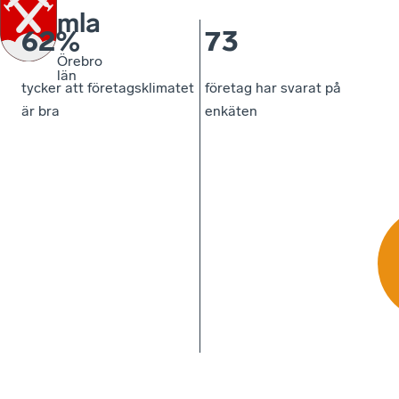
mla
62%
73
Örebro
län
tycker att företagsklimatet
företag har svarat på
är bra
enkäten