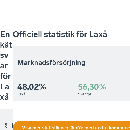
En
Officiell statistik för
Laxå
kät
sv
Marknadsförsörjning
ar
för
La
48,02%
56,30%
Laxå
Sverige
xå
Sammanfatta
Kommunens
Påverkan av
Kommunala
Kommunpoliti
Visa mer statistik och jämför med andra kommuner