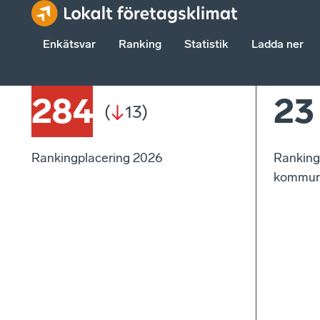
Enkätsvar
Ranking
Statistik
Ladda ner
284
23
(
13
)
Rankingplacering 2026
Ranking
kommun