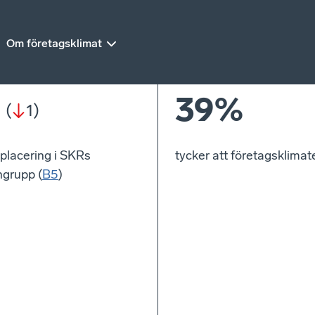
Om företagsklimat
39%
(
1
)
placering i SKRs
tycker att företagsklimate
grupp (
B5
)