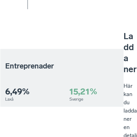
La
dd
a
Entreprenader
ner
Här
6,49%
15,21%
kan
Laxå
Sverige
du
ladda
ner
en
detal