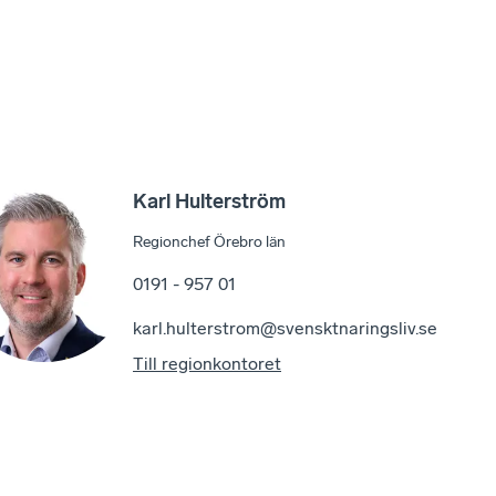
Karl Hulterström
Regionchef Örebro län
0191 - 957 01
karl.hulterstrom@svensktnaringsliv.se
Till regionkontoret