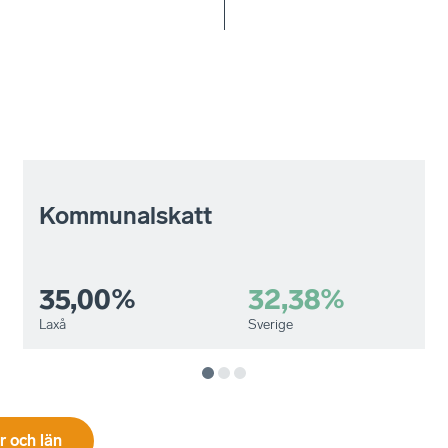
Kommunalskatt
35,00%
32,38%
Laxå
Sverige
 och län