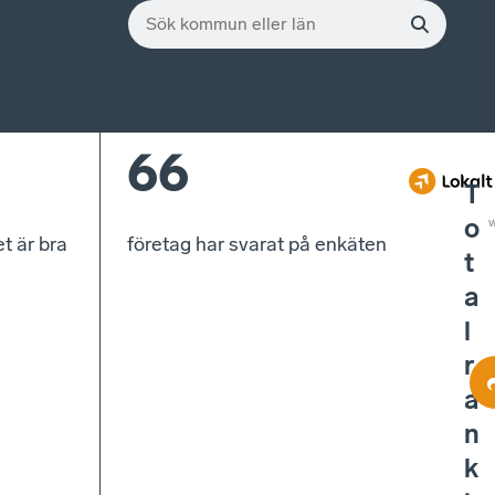
66
T
o
w
t är bra
företag har svarat på enkäten
t
a
l
r
a
n
k