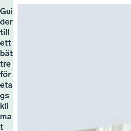
Gui
der
till
ett
bät
tre
för
eta
gs
kli
ma
t