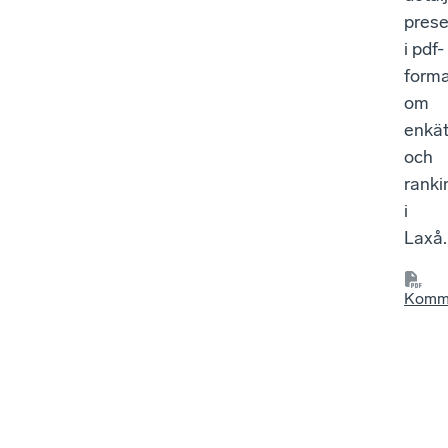
prese
i pdf-
form
om
enkät
och
ranki
i
Laxå
.
Komm