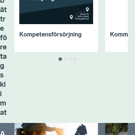
b
ät
tr
e
Kompetensförsörjning
Kommunal
fö
re
ta
g
s
kl
i
m
at
A