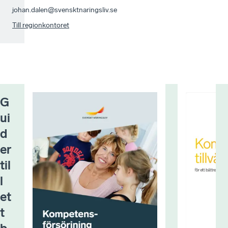
johan.dalen@svensktnaringsliv.se
Till regionkontoret
G
ui
d
er
til
l
et
t