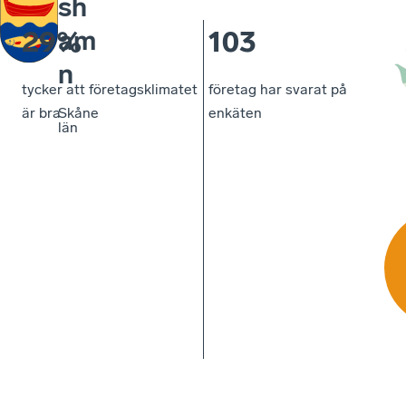
sh
am
29%
103
n
tycker att företagsklimatet
företag har svarat på
Skåne
är bra
enkäten
län