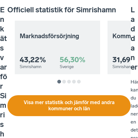
E
Officiell statistik för
Simrishamn
L
n
a
k
d
Marknadsförsörjning
Kommuna
ät
d
s
a
v
n
43,22%
56,30%
31,69%
ar
er
Simrishamn
Sverige
Simrishamn
fö
Hä
r
ka
Si
du
Visa mer statistik och jämför med andra
m
lad
kommuner och län
ri
ner
en
s
det
h
pre