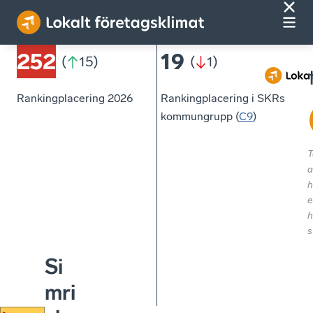
252
19
(
15
)
(
1
)
Rankingplacering 2026
Rankingplacering i SKRs
kommungrupp (
C9
)
T
a
h
e
h
s
Si
mri