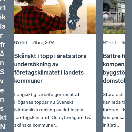
rt
ik
la
r
NYHET –
28 maj 2026
NYHET –
15 ok
fr
å
Skånskt i topp i årets stora
Bättre för
n
undersökning av
kompensera
S
företagsklimatet i landets
byggstök u
v
kommuner
domstol
e
Långsiktigt arbete ger resultat.
Stora och se
n
Höganäs toppar nu Svenskt
kan leda till 
s
Näringslivs ranking av det lokala
företag. I Kal
kt
företagsklimatet. Och ytterligare två
kompensatio
skånska kommuner...
initiati...
N