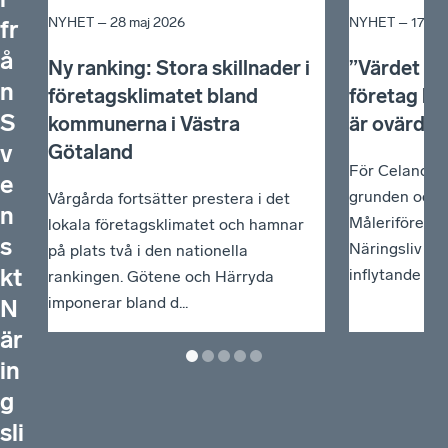
NYHET –
28 maj 2026
NYHET –
17 ma
fr
å
Ny ranking: Stora skillnader i
”Värdet av 
n
företagsklimatet bland
företag ha
S
kommunerna i Västra
är ovärderl
v
Götaland
För Celander 
e
grunden och 
Vårgårda fortsätter prestera i det
n
Måleriföreta
lokala företagsklimatet och hamnar
s
Näringsliv får
på plats två i den nationella
kt
inflytande i ...
rankingen. Götene och Härryda
imponerar bland d...
N
är
in
g
sli