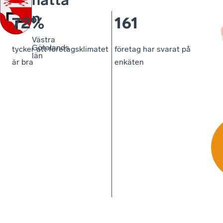
n
72%
161
Västra
Götalands
tycker att företagsklimatet
företag har svarat på
län
är bra
enkäten