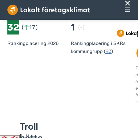
32
1
(
17
)
(
-
)
Rankingplacering 2026
Rankingplacering i SKRs
kommungrupp (
B3
)
T
a
h
e
h
s
Troll
hätta