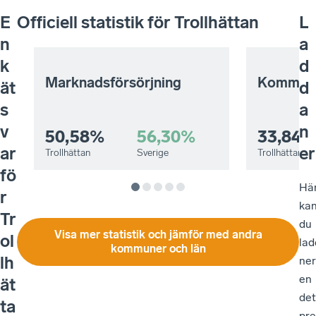
E
Officiell statistik för
Trollhättan
L
n
a
k
d
Marknadsförsörjning
Kommuna
ät
d
s
a
v
n
50,58%
56,30%
33,84%
ar
er
Trollhättan
Sverige
Trollhättan
fö
Hä
r
ka
Tr
du
Visa mer statistik och jämför med andra
ol
lad
kommuner och län
lh
ner
en
ät
det
ta
pre