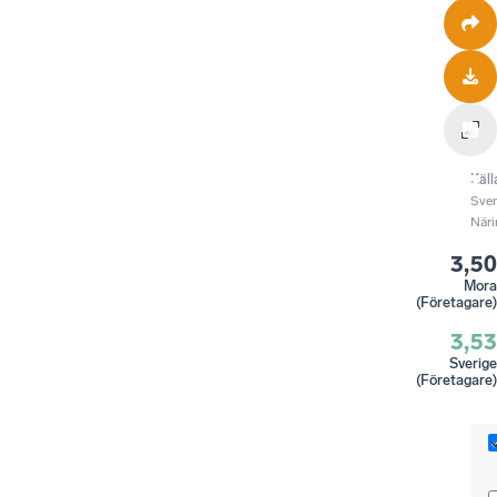
Käll
Sve
Näri
3,50
Mora
(Företagare)
3,53
Sverige
(Företagare)