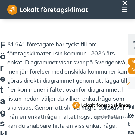
F
31 541 företagare har tyckt till om
företagsklimatet i sin kommun i 2026 års
ö
enkät. Diagrammet visar svar på Sverigenivå,
M
r
S
men jämförelser med enskilda kommuner kan
e
göras direkt i diagrammet genom att lägga till
t
fler kommuner i fältet ovanför diagrammet. I
listan nedan väljer du vilken enkätfråga som
a
Vil
ska visas. Genom att skriva några bokstäver
g
ke
från en enkätfråga i fältet högst upp i listan
www.foretagsklimat.se
s
t
kan du snabbare hitta en viss enkätfråga.
sa
kl