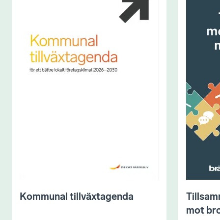
Kommunal tillväxtagenda
Tillsam
mot bro