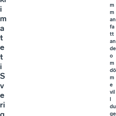
m
i
m
m
an
fa
a
tt
t
an
e
de
t
o
m
i
dö
S
m
v
e
vil
e
l
ri
du
g
ge