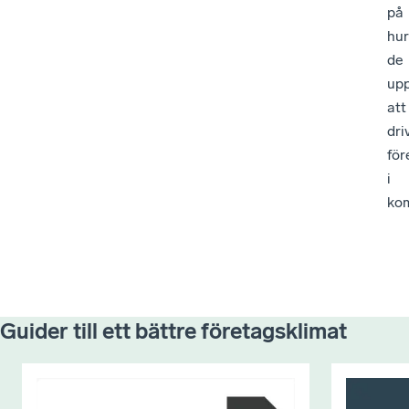
på
hur
de
upp
att
dri
för
i
ko
Guider till ett bättre företagsklimat