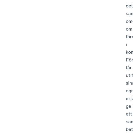
det
sa
om
om
för
i
ko
Fö
får
uti
sin
eg
erf
ge
ett
sa
be