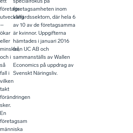
ett
specialfokus på
företags
företagsamheten inom
utveckling
välfärdssektorn, där hela 6
–
av 10 av de företagsamma
ökar
är kvinnor. Uppgifterna
eller
hämtades i januari 2016
minskar,
från UC AB och
och i
sammanställs av Wallen
så
Economics på uppdrag av
fall i
Svenskt Näringsliv.
vilken
takt
förändringen
sker.
En
företagsam
människa