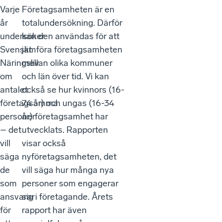
Varje
Företagsamheten är en
år
totalundersökning. Därför
undersöker
kan den användas för att
Svenskt
jämföra företagsamheten
Näringsliv
mellan olika kommuner
om
och län över tid. Vi kan
antalet
också se hur kvinnors (16-
företagsamma
74 år) och ungas (16-34
personer
år) företagsamhet har
– det
utvecklats. Rapporten
vill
visar också
säga
nyföretagsamheten, det
de
vill säga hur många nya
som
personer som engagerar
ansvarar
sig i företagande. Årets
för
rapport har även