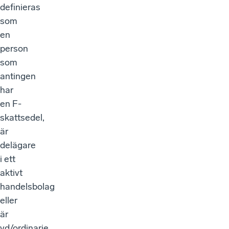
definieras
som
en
person
som
antingen
har
en F-
skattsedel,
är
delägare
i ett
aktivt
handelsbolag
eller
är
vd/ordinarie