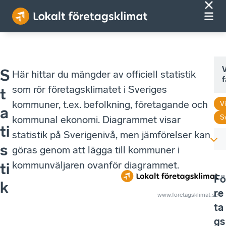
V
S
Här hittar du mängder av officiell statistik
f
som rör företagsklimatet i Sveriges
t
kommuner, t.ex. befolkning, företagande och
V
a
S
kommunal ekonomi. Diagrammet visar
ti
statistik på Sverigenivå, men jämförelser kan
s
göras genom att lägga till kommuner i
kommunväljaren ovanför diagrammet.
ti
Fö
k
re
www.foretagsklimat.se
ta
gs