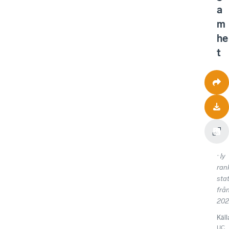
a
m
he
t
Ny
ran
stat
frå
202
Käll
UC