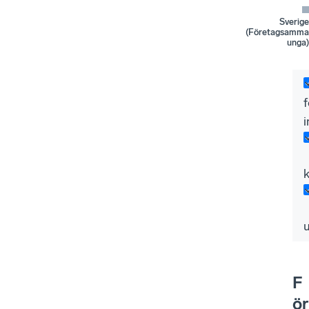
Sverige
(Företagsamma
unga)
i
F
ör