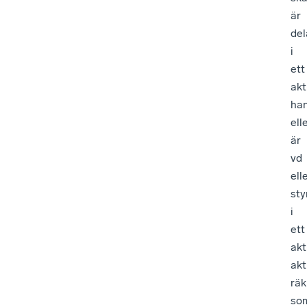
är
del
i
ett
akt
ha
ell
är
vd
ell
st
i
ett
akt
akt
rä
so