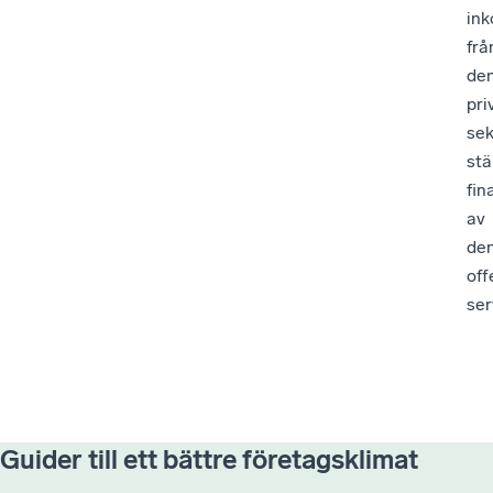
ink
frå
de
pri
sek
stä
fin
av
de
off
ser
Guider till ett bättre företagsklimat