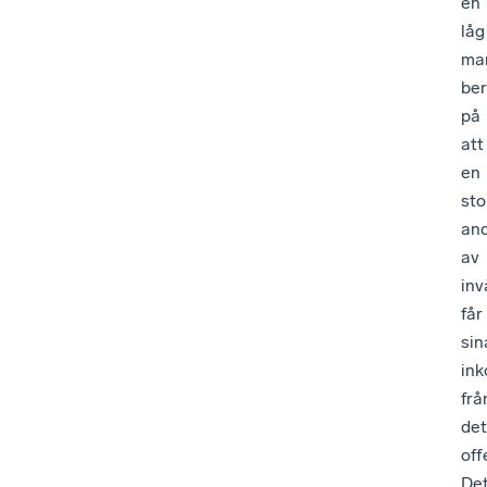
en
låg
mar
ber
på
att
en
sto
and
av
inv
får
sin
ink
frå
det
off
De