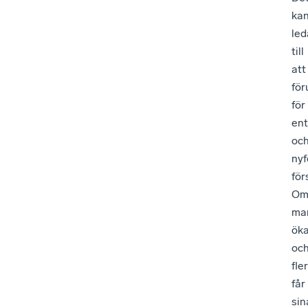
ka
led
till
att
för
för
en
oc
ny
för
O
mar
öka
oc
fler
får
sin