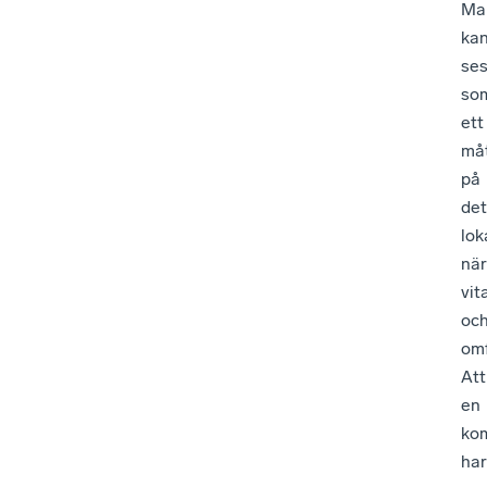
Mar
ka
se
so
ett
må
på
det
lok
när
vit
oc
omf
Att
en
ko
har