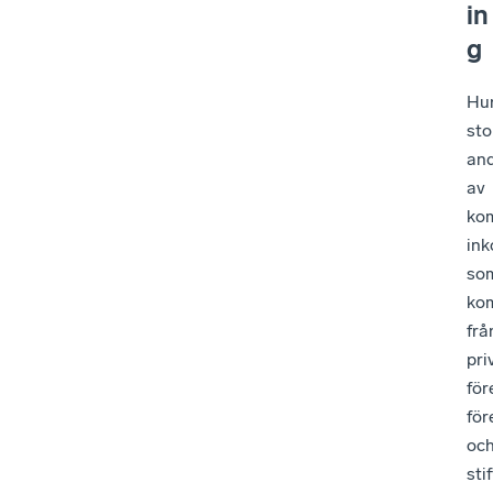
in
g
Hu
sto
and
av
ko
ink
so
ko
frå
pri
för
för
oc
sti