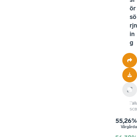
ör
sö
rjn
in
g
Käll
SCB
55,26%
Vårgårda