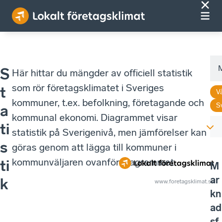
M
S
Här hittar du mängder av officiell statistik
som rör företagsklimatet i Sveriges
t
V
kommuner, t.ex. befolkning, företagande och
S
a
kommunal ekonomi. Diagrammet visar
ti
statistik på Sverigenivå, men jämförelser kan
s
göras genom att lägga till kommuner i
kommunväljaren ovanför diagrammet.
ti
M
ar
k
www.foretagsklimat.se
kn
ad
sf