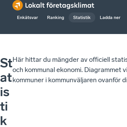
Enkätsvar
Ranking
Statistik
Ladda ner
Här hittar du mängder av officiell stat
St
och kommunal ekonomi. Diagrammet visa
at
kommuner i kommunväljaren ovanför 
is
ti
k