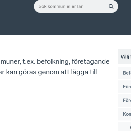
Välj
mmuner, t.ex. befolkning, företagande
r kan göras genom att lägga till
Bef
För
För
Ko