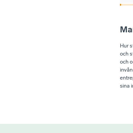
Mar
Hur s
och s
och o
invån
entre
sina 