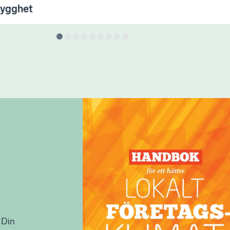
rygghet
 Din