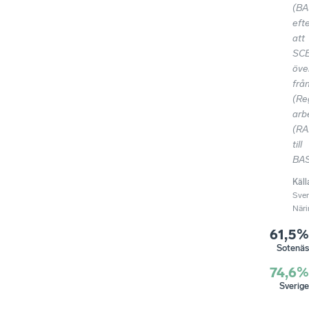
(BA
eft
att
SC
öve
frå
(Re
arb
(R
till
BAS
Käll
Sve
Näri
61,5%
Sotenäs
74,6%
Sverige