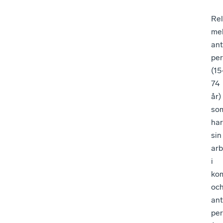
Rel
mel
ant
pe
(1
74
år)
so
har
sin
arb
i
ko
oc
ant
pe