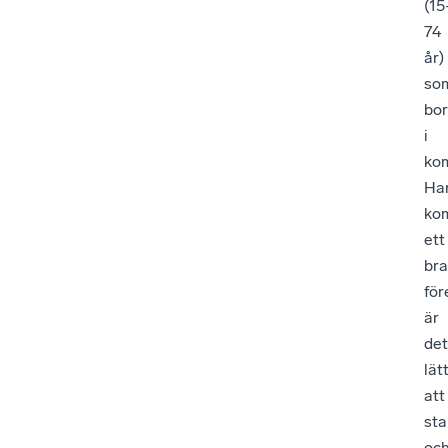
(1
74
år)
so
bor
i
ko
Ha
ko
ett
bra
för
är
det
lät
att
sta
oc