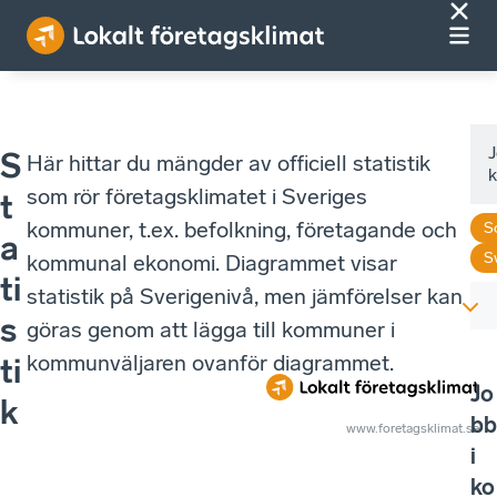
J
S
Här hittar du mängder av officiell statistik
som rör företagsklimatet i Sveriges
t
kommuner, t.ex. befolkning, företagande och
S
a
S
kommunal ekonomi. Diagrammet visar
ti
statistik på Sverigenivå, men jämförelser kan
s
göras genom att lägga till kommuner i
kommunväljaren ovanför diagrammet.
ti
Jo
k
bb
www.foretagsklimat.se
i
ko