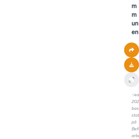
m
m
un
en
Se
202
bas
stat
på
Bef
arb