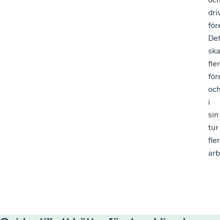
dri
för
De
sk
fler
för
oc
i
sin
tur
fler
arb