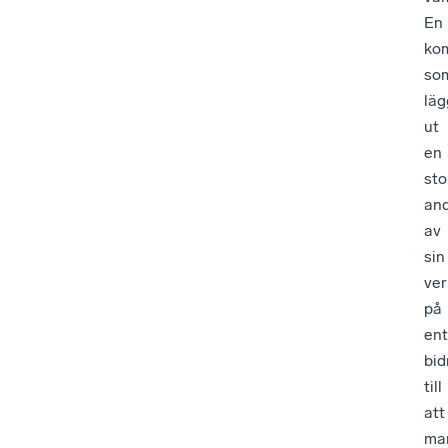
En
ko
so
läg
ut
en
sto
and
av
sin
ve
på
en
bid
till
att
ma