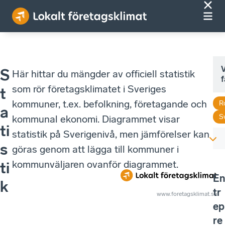
V
S
Här hittar du mängder av officiell statistik
f
som rör företagsklimatet i Sveriges
t
kommuner, t.ex. befolkning, företagande och
R
a
S
kommunal ekonomi. Diagrammet visar
ti
statistik på Sverigenivå, men jämförelser kan
s
göras genom att lägga till kommuner i
kommunväljaren ovanför diagrammet.
ti
En
k
tr
www.foretagsklimat.se
ep
re