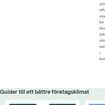
oc
aff
väx
för
för
vil
sti
när
i
ko
Guider till ett bättre företagsklimat