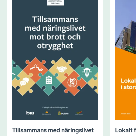
Tillsammans med näringslivet
Lokalt 