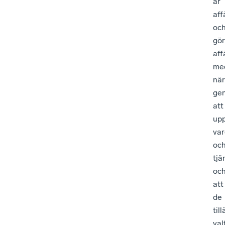
är
aff
oc
gör
aff
me
när
ge
att
up
var
oc
tjä
oc
att
de
til
val