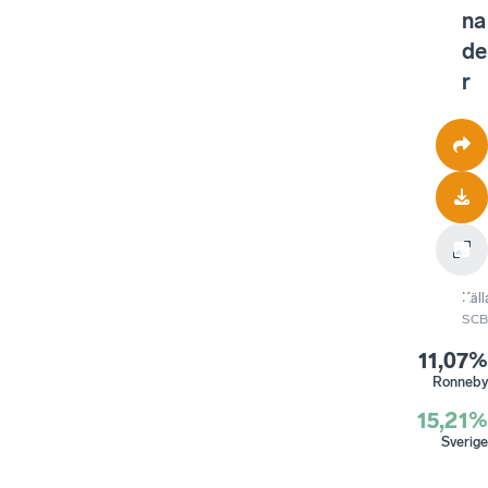
na
de
r
Käll
SCB
11,07%
Ronneby
15,21%
Sverige