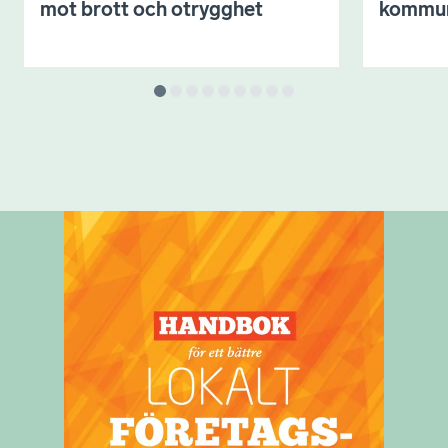
mot brott och otrygghet
kommu