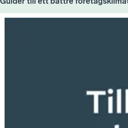
Guider till ett bättre företagsklima