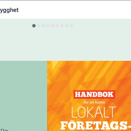
rygghet
 Din