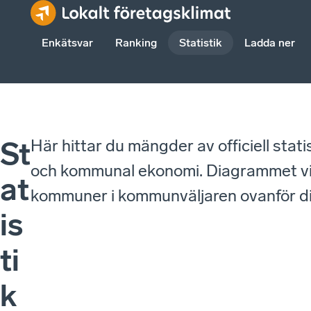
Enkätsvar
Ranking
Statistik
Ladda ner
Här hittar du mängder av officiell stat
St
och kommunal ekonomi. Diagrammet visa
at
kommuner i kommunväljaren ovanför 
is
ti
k