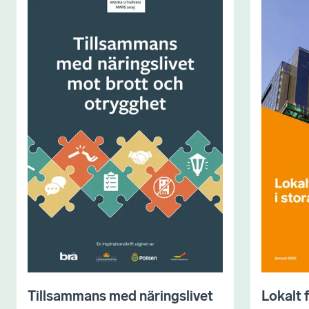
Tillsammans med näringslivet
Lokalt 