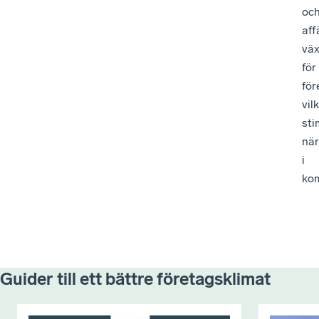
oc
aff
väx
för
för
vil
sti
när
i
ko
Guider till ett bättre företagsklimat