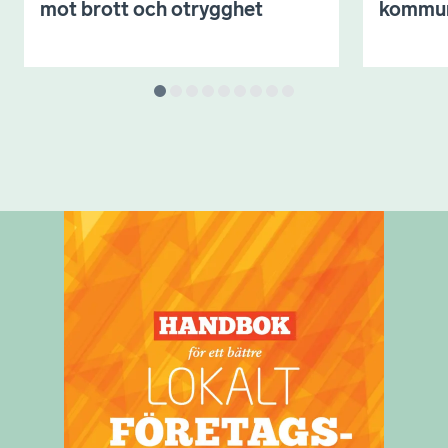
mot brott och otrygghet
kommu