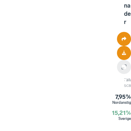
na
de
r
Käll
SCB
7,95%
Nordanstig
15,21%
Sverige