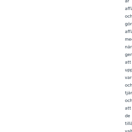
är
aff
oc
gör
aff
me
när
ge
att
up
var
oc
tjä
oc
att
de
til
val