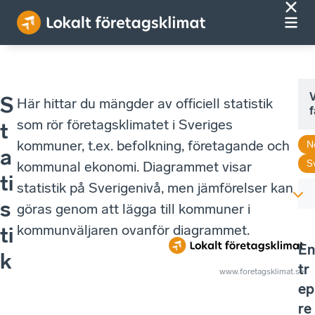
V
S
Här hittar du mängder av officiell statistik
f
som rör företagsklimatet i Sveriges
t
kommuner, t.ex. befolkning, företagande och
N
a
S
kommunal ekonomi. Diagrammet visar
ti
statistik på Sverigenivå, men jämförelser kan
s
göras genom att lägga till kommuner i
kommunväljaren ovanför diagrammet.
ti
En
k
tr
www.foretagsklimat.se
ep
re