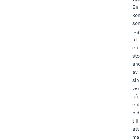
En
ko
so
läg
ut
en
sto
and
av
sin
ve
på
en
bid
till
att
ma