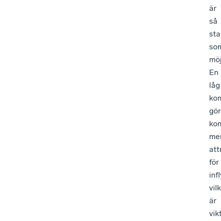
är
så
sta
so
möj
En
låg
ko
gör
ko
me
att
för
inf
vil
är
vik