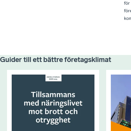
för
för
kom
Guider till ett bättre företagsklimat