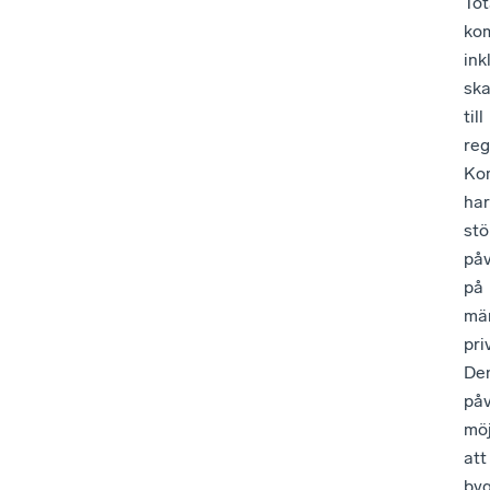
Tot
ko
ink
ska
till
reg
Ko
har
stö
på
på
mä
pri
De
påv
möj
att
by