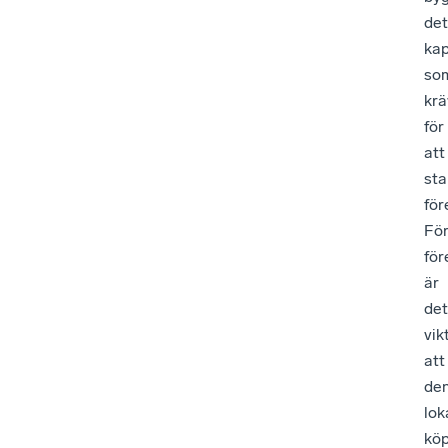
det
kap
so
krä
för
att
sta
för
Fö
för
är
det
vik
att
de
lok
köp