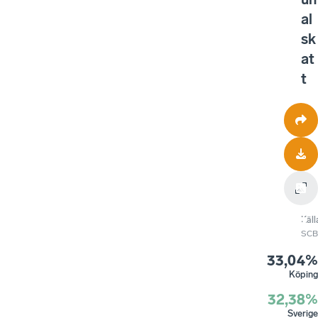
al
sk
at
t
Käll
SCB
33,04%
Köping
32,38%
Sverige