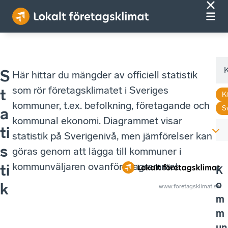
S
Här hittar du mängder av officiell statistik
som rör företagsklimatet i Sveriges
t
K
kommuner, t.ex. befolkning, företagande och
S
a
kommunal ekonomi. Diagrammet visar
ti
statistik på Sverigenivå, men jämförelser kan
s
göras genom att lägga till kommuner i
kommunväljaren ovanför diagrammet.
ti
K
o
k
www.foretagsklimat.se
m
m
un