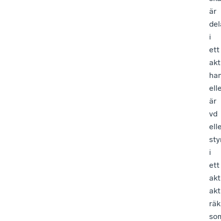
är
del
i
ett
akt
ha
ell
är
vd
ell
st
i
ett
akt
akt
rä
so