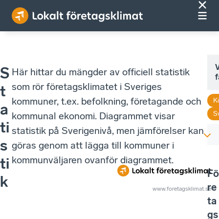
V
S
Här hittar du mängder av officiell statistik
f
som rör företagsklimatet i Sveriges
t
kommuner, t.ex. befolkning, företagande och
K
a
S
kommunal ekonomi. Diagrammet visar
ti
statistik på Sverigenivå, men jämförelser kan
s
göras genom att lägga till kommuner i
kommunväljaren ovanför diagrammet.
ti
Fö
k
re
www.foretagsklimat.se
ta
gs