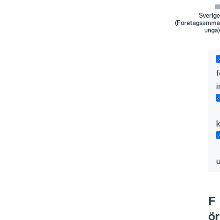
Sverige
(Företagsamma
unga)
i
F
ör