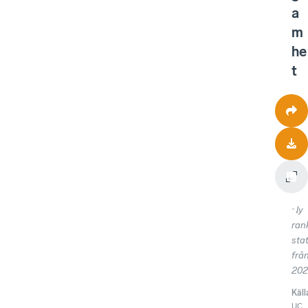
a
m
he
t
Ny
ran
stat
frå
202
Käll
UC