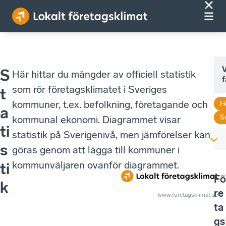
V
S
Här hittar du mängder av officiell statistik
f
som rör företagsklimatet i Sveriges
t
kommuner, t.ex. befolkning, företagande och
H
a
S
kommunal ekonomi. Diagrammet visar
ti
statistik på Sverigenivå, men jämförelser kan
s
göras genom att lägga till kommuner i
kommunväljaren ovanför diagrammet.
ti
Fö
k
re
www.foretagsklimat.se
ta
gs