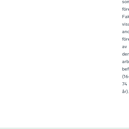
so
fö
Fa
vis
an
fö
av
de
arb
bef
(16
74
år).