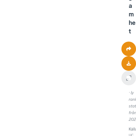
a
m
he
t
Ny
ran
stat
frå
202
Käll
UC