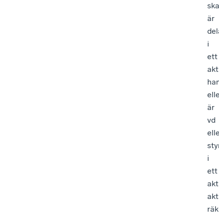
ska
är
del
i
ett
akt
ha
ell
är
vd
ell
st
i
ett
akt
akt
rä