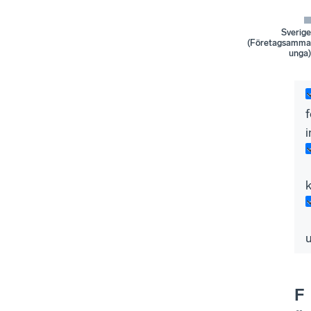
Sverige
(Företagsamma
unga)
i
F