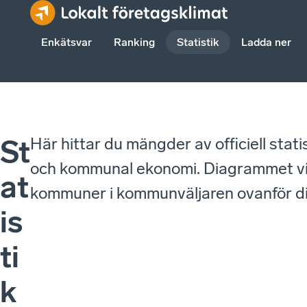
Enkätsvar
Ranking
Statistik
Ladda ner
Här hittar du mängder av officiell stat
St
och kommunal ekonomi. Diagrammet visa
at
kommuner i kommunväljaren ovanför 
is
ti
k