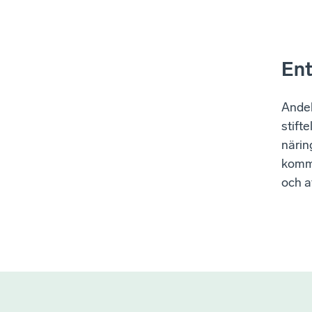
Ent
Andel
stift
närin
kommu
och a