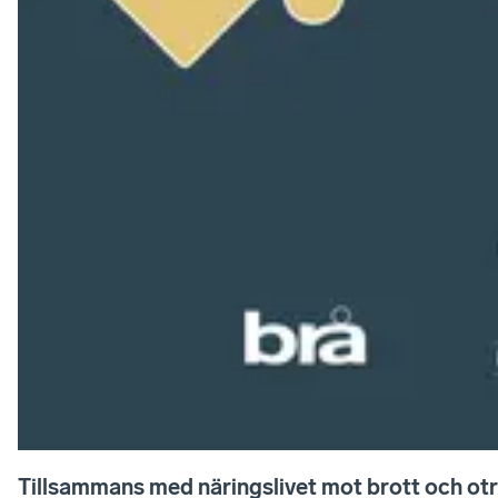
Tillsammans med näringslivet mot brott och ot