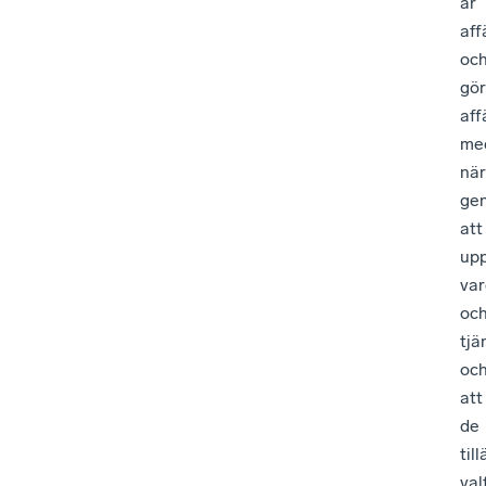
är
aff
oc
gör
aff
me
när
ge
att
up
var
oc
tjä
oc
att
de
til
val