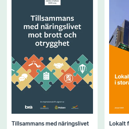
Tillsammans med näringslivet
Lokalt 