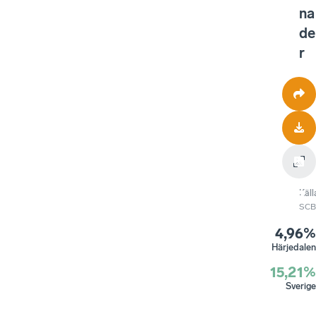
na
de
r
Käll
SCB
4,96%
Härjedalen
15,21%
Sverige