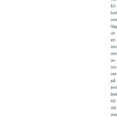
En
ko
so
läg
ut
en
sto
and
av
sin
ve
på
en
bid
till
att
ma