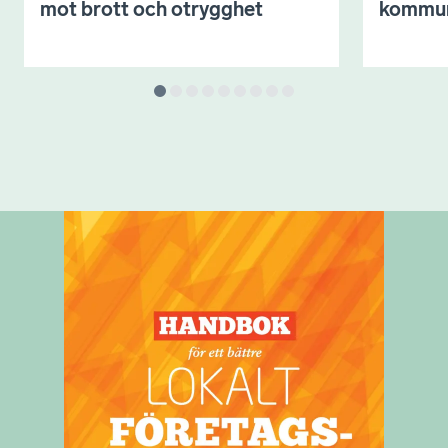
mot brott och otrygghet
kommu