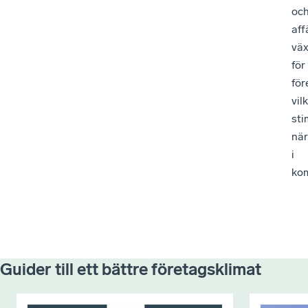
oc
aff
väx
för
för
vil
sti
när
i
ko
Guider till ett bättre företagsklimat