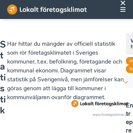
V
S
Här hittar du mängder av officiell statistik
f
som rör företagsklimatet i Sveriges
t
kommuner, t.ex. befolkning, företagande och
H
a
S
kommunal ekonomi. Diagrammet visar
ti
statistik på Sverigenivå, men jämförelser kan
s
göras genom att lägga till kommuner i
kommunväljaren ovanför diagrammet.
ti
En
k
tr
www.foretagsklimat.se
ep
re