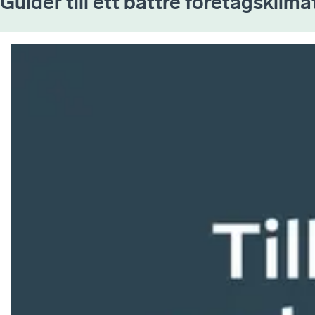
Guider till ett bättre företagsklima