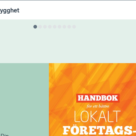
rygghet
 Din