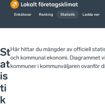
Enkätsvar
Ranking
Statistik
Ladda ner
Här hittar du mängder av officiell stat
St
och kommunal ekonomi. Diagrammet visa
at
kommuner i kommunväljaren ovanför 
is
ti
k