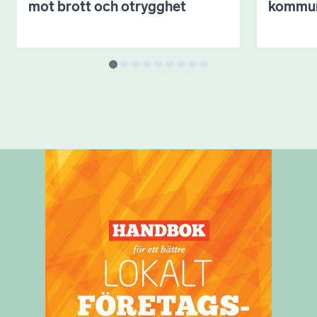
mot brott och otrygghet
kommu