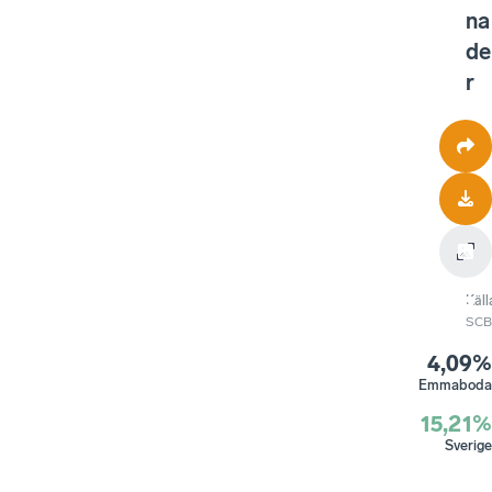
na
de
r
Käll
SCB
4,09%
Emmaboda
15,21%
Sverige