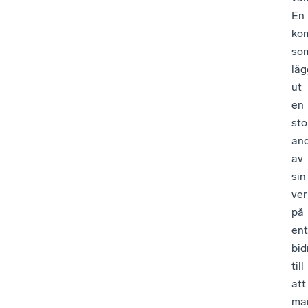
En
ko
so
läg
ut
en
sto
and
av
sin
ve
på
en
bid
till
att
ma