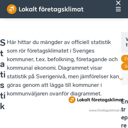
V
S
Här hittar du mängder av officiell statistik
f
som rör företagsklimatet i Sveriges
t
kommuner, t.ex. befolkning, företagande och
E
a
S
kommunal ekonomi. Diagrammet visar
ti
statistik på Sverigenivå, men jämförelser kan
s
göras genom att lägga till kommuner i
kommunväljaren ovanför diagrammet.
ti
En
k
tr
www.foretagsklimat.se
ep
re