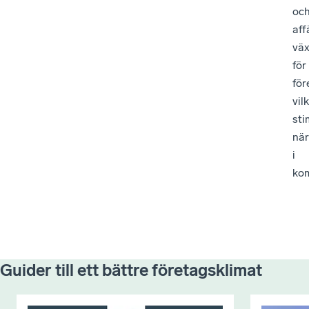
oc
aff
väx
för
för
vil
sti
när
i
ko
Guider till ett bättre företagsklimat