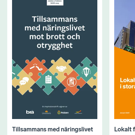
Tillsammans med näringslivet
Lokalt 