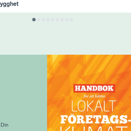
rygghet
 Din