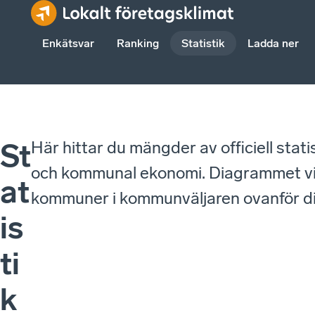
Enkätsvar
Ranking
Statistik
Ladda ner
Här hittar du mängder av officiell stat
St
och kommunal ekonomi. Diagrammet visa
at
kommuner i kommunväljaren ovanför 
is
ti
k