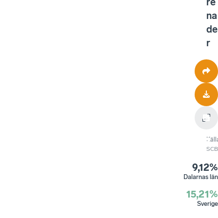
re
na
de
r
Käll
SCB
9,12%
Dalarnas län
15,21%
Sverige