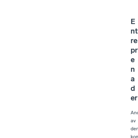
E
nt
re
pr
e
n
a
d
er
An
av
de
ko