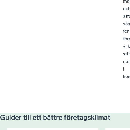
ma
oc
aff
väx
för
för
vil
sti
när
i
ko
Guider till ett bättre företagsklimat