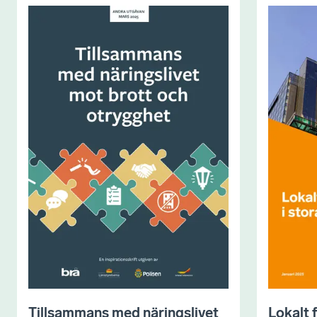
Tillsammans med näringslivet
Lokalt 