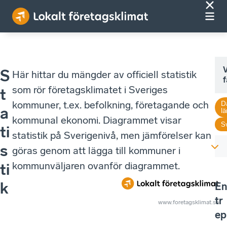
V
S
Här hittar du mängder av officiell statistik
f
som rör företagsklimatet i Sveriges
t
kommuner, t.ex. befolkning, företagande och
D
a
lä
kommunal ekonomi. Diagrammet visar
S
ti
statistik på Sverigenivå, men jämförelser kan
s
göras genom att lägga till kommuner i
kommunväljaren ovanför diagrammet.
ti
k
En
tr
www.foretagsklimat.se
ep