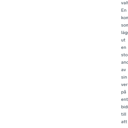
val
En
ko
so
läg
ut
en
sto
and
av
sin
ve
på
en
bid
till
att