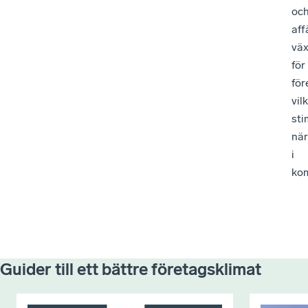
oc
aff
väx
för
för
vil
sti
när
i
ko
Guider till ett bättre företagsklimat