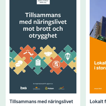
Tillsammans med näringslivet
Lokalt 