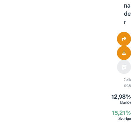
na
de
r
Käll
SCB
12,98%
Burlöv
15,21%
Sverige