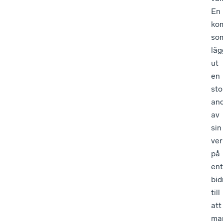
En
ko
so
läg
ut
en
sto
and
av
sin
ve
på
en
bid
till
att
ma