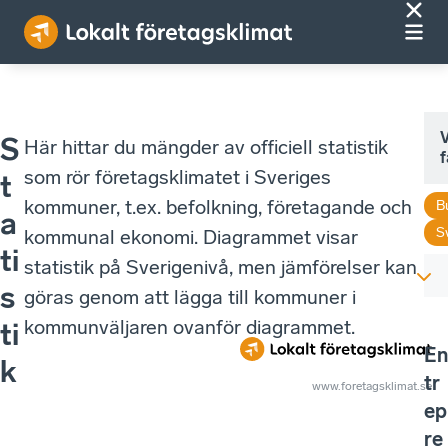
V
S
Här hittar du mängder av officiell statistik
f
som rör företagsklimatet i Sveriges
t
kommuner, t.ex. befolkning, företagande och
B
a
S
kommunal ekonomi. Diagrammet visar
ti
statistik på Sverigenivå, men jämförelser kan
s
göras genom att lägga till kommuner i
kommunväljaren ovanför diagrammet.
ti
En
k
tr
www.foretagsklimat.se
ep
re