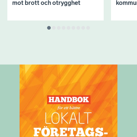
mot brott och otrygghet
kommu