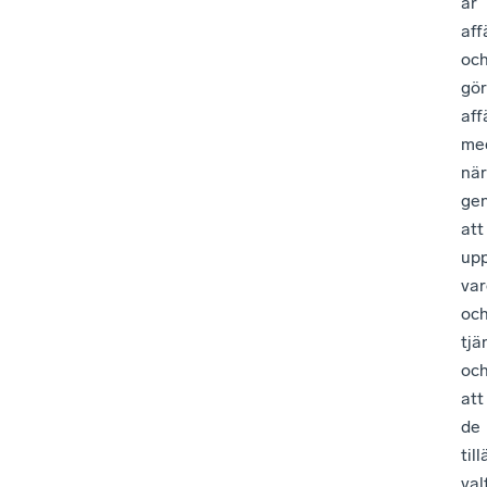
är
aff
oc
gör
aff
me
när
ge
att
up
var
oc
tjä
oc
att
de
til
val