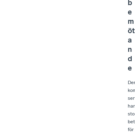
b
e
m
öt
a
n
d
e
De
ko
ser
har
sto
bet
för