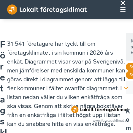
F
31 541 företagare har tyckt till om
s
företagsklimatet i sin kommun i 2026 års
ö
enkät. Diagrammet visar svar på Sverigenivå,
r
S
men jämförelser med enskilda kommuner kan
e
S
göras direkt i diagrammet genom att lägga till
t
fler kommuner i fältet ovanför diagrammet. I
listan nedan väljer du vilken enkätfråga som
a
ska visas. Genom att skriva några bokstäver
g
K
från en enkätfråga i fältet högst upp i listan
o
s
www.foretagsklimat.se
kan du snabbare hitta en viss enkätfråga.
m
kl