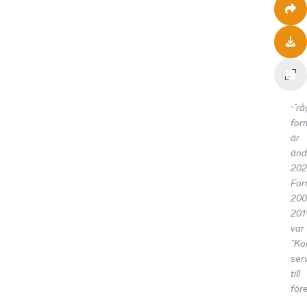
Frå
for
är
änd
202
For
20
201
var
”K
ser
till
för