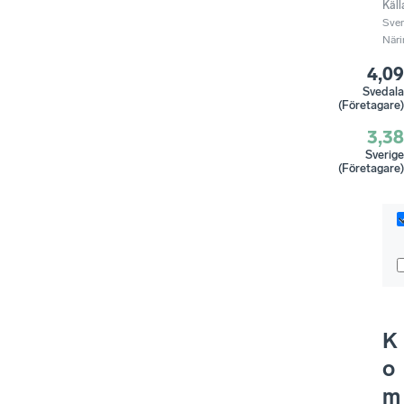
Käll
Sve
Näri
4,09
Svedala
(Företagare)
3,38
Sverige
(Företagare)
K
o
m