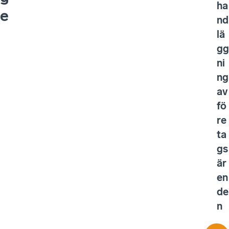
ha
e
nd
lä
gg
ni
ng
av
fö
re
ta
gs
är
en
de
n