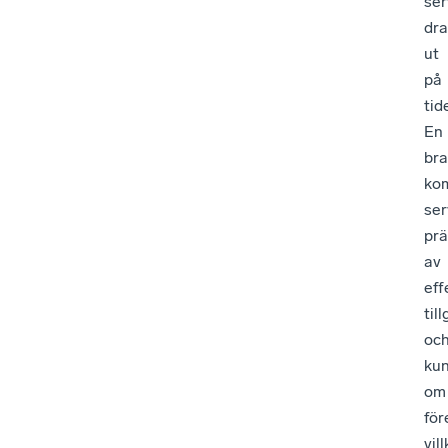
ser
dra
ut
på
tid
En
bra
ko
ser
prä
av
eff
til
oc
ku
om
för
vill