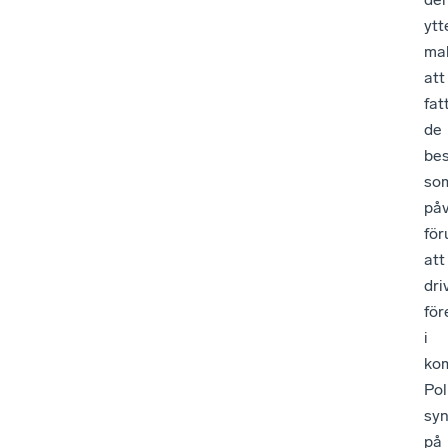
ytt
ma
att
fat
de
bes
so
påv
för
att
dri
för
i
ko
Pol
sy
på