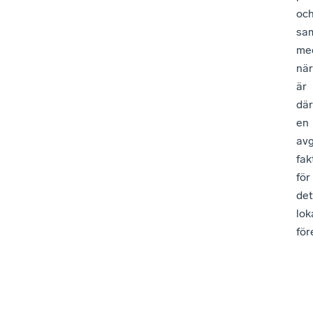
oc
sa
me
när
är
där
en
av
fak
för
det
lok
för