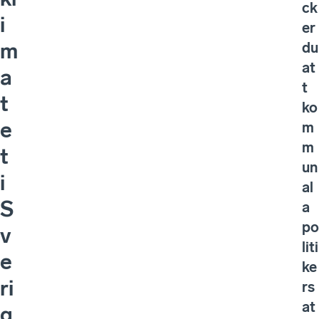
ck
i
er
m
du
at
a
t
t
ko
e
m
m
t
un
i
al
S
a
po
v
liti
e
ke
ri
rs
at
g