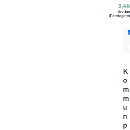
3,46
Sverige
(Företagare)
K
o
m
m
u
n
p