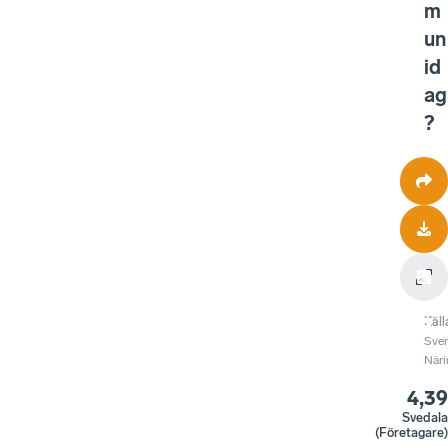
m
un
id
ag
?
Käll
Sve
Näri
4,39
Svedala
(Företagare)