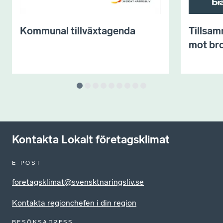
Kommunal tillväxtagenda
Tillsam
mot bro
Kontakta Lokalt företagsklimat
E-POST
foretagsklimat@svensktnaringsliv.se
Kontakta regionchefen i din region
BESÖKSADRESS