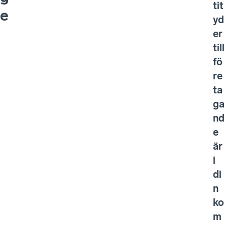
tit
e
yd
er
till
fö
re
ta
ga
nd
e
är
i
di
n
ko
m