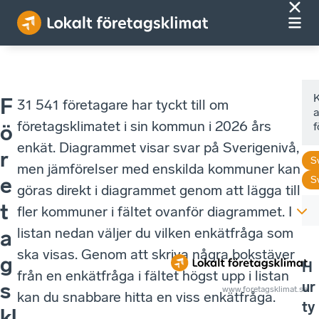
F
31 541 företagare har tyckt till om
a
företagsklimatet i sin kommun i 2026 års
ö
enkät. Diagrammet visar svar på Sverigenivå,
r
S
men jämförelser med enskilda kommuner kan
e
S
göras direkt i diagrammet genom att lägga till
t
fler kommuner i fältet ovanför diagrammet. I
listan nedan väljer du vilken enkätfråga som
a
ska visas. Genom att skriva några bokstäver
g
H
från en enkätfråga i fältet högst upp i listan
ur
s
www.foretagsklimat.se
kan du snabbare hitta en viss enkätfråga.
ty
kl