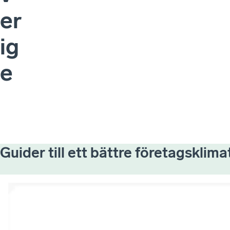
er
ig
e
Guider till ett bättre företagsklima