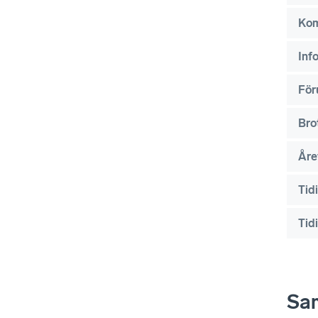
Kom
Inf
För
Bro
Åre
Tid
Tid
Sa