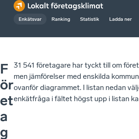
Enkätsvar
Ranking
Statistik
Ladda ner
31 541 företagare har tyckt till om fö
F
men jämförelser med enskilda kommuner 
ör
ovanför diagrammet. I listan nedan väl
et
enkätfråga i fältet högst upp i listan 
a
g