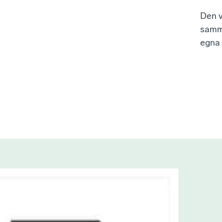
Den v
samma
egna 