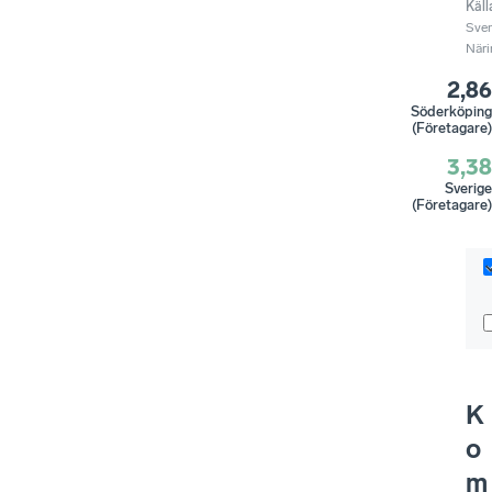
Käll
Sve
Näri
2,86
Söderköping
(Företagare)
3,38
Sverige
(Företagare)
K
o
m