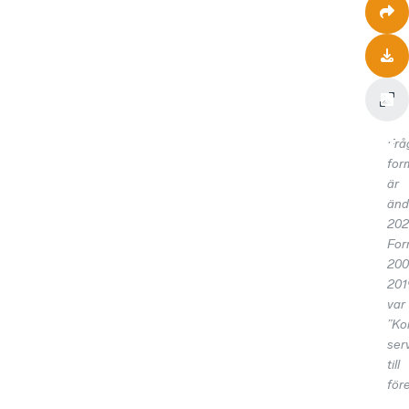
Frå
for
är
änd
202
For
20
201
var
”K
ser
till
för