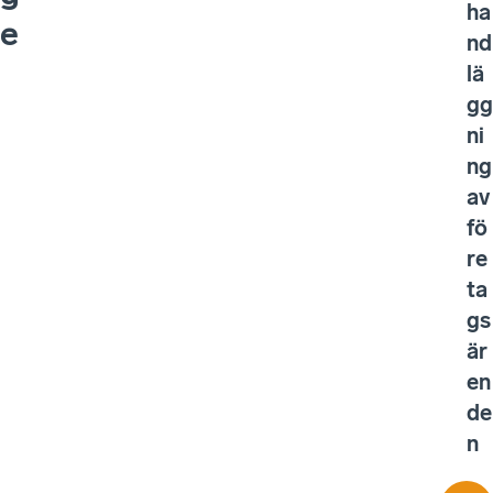
ha
e
nd
lä
gg
ni
ng
av
fö
re
ta
gs
är
en
de
n