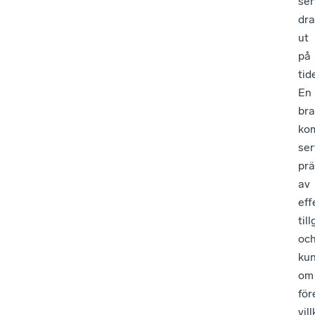
ser
dra
ut
på
tid
En
bra
ko
ser
prä
av
eff
til
oc
ku
om
för
vill