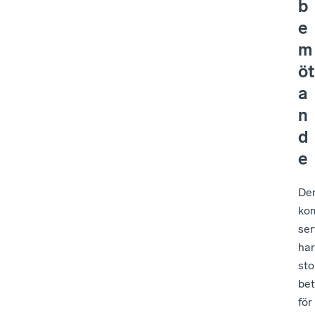
b
e
m
öt
a
n
d
e
De
ko
ser
har
sto
bet
för