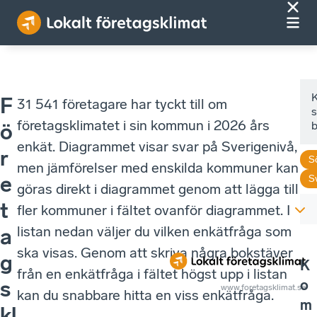
F
31 541 företagare har tyckt till om
s
företagsklimatet i sin kommun i 2026 års
ö
enkät. Diagrammet visar svar på Sverigenivå,
r
S
men jämförelser med enskilda kommuner kan
e
S
göras direkt i diagrammet genom att lägga till
t
fler kommuner i fältet ovanför diagrammet. I
listan nedan väljer du vilken enkätfråga som
a
ska visas. Genom att skriva några bokstäver
g
K
från en enkätfråga i fältet högst upp i listan
o
s
www.foretagsklimat.se
kan du snabbare hitta en viss enkätfråga.
m
kl