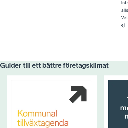
Int
all
Vet
ej
Guider till ett bättre företagsklimat