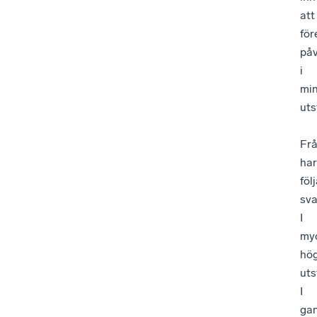
att
för
på
i
mi
uts
Fr
har
föl
sva
I
my
hö
uts
I
ga