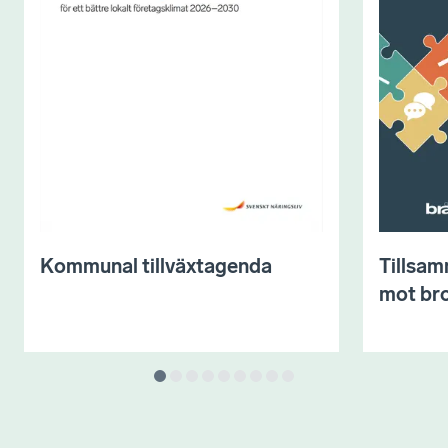
Kommunal tillväxtagenda
Tillsam
mot bro