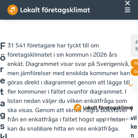
F
31 541 företagare har tyckt till om
b
företagsklimatet i sin kommun i 2026 års
ö
enkät. Diagrammet visar svar på Sverigenivå,
R
r
S
men jämförelser med enskilda kommuner kan
e
göras direkt i diagrammet genom att lägga till
t
fler kommuner i fältet ovanför diagrammet. I
listan nedan väljer du vilken enkätfråga som
a
I
ska visas. Genom att skriva några bokstäver
g
vil
från en enkätfråga i fältet högst upp i listan
www.foretagsklimat.se
s
ke
kan du snabbare hitta en viss enkätfråga.
n
kl