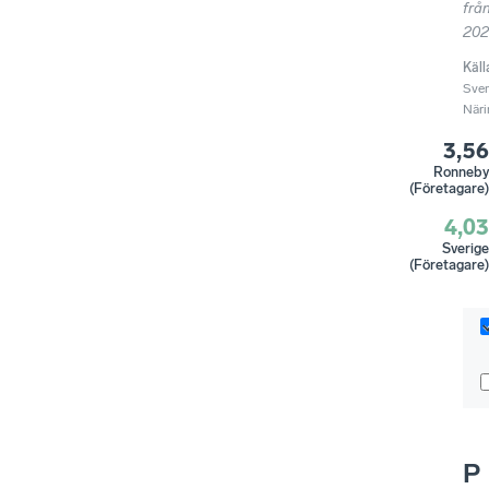
frå
202
Käll
Sve
Näri
3,56
Ronneby
(Företagare)
4,03
Sverige
(Företagare)
P