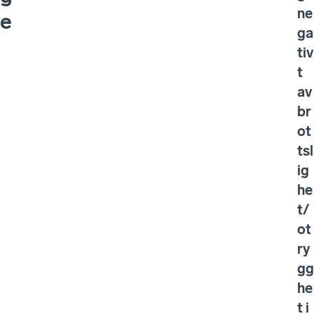
ne
e
ga
tiv
t
av
br
ot
tsl
ig
he
t/
ot
ry
gg
he
t i