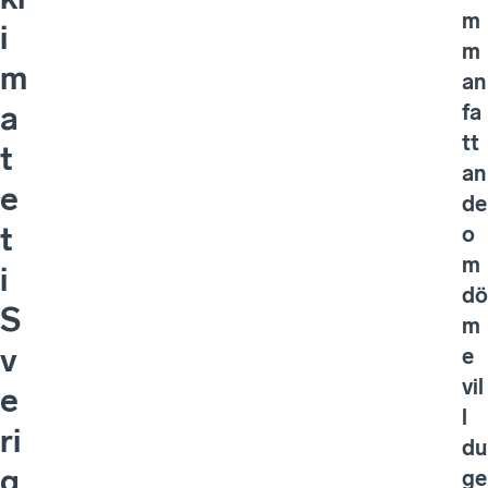
m
i
m
m
an
fa
a
tt
t
an
e
de
t
o
m
i
dö
S
m
v
e
vil
e
l
ri
du
g
ge