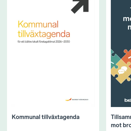
Kommunal tillväxtagenda
Tillsam
mot bro