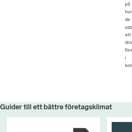
på
hur
de
upp
att
dri
för
i
ko
Guider till ett bättre företagsklimat