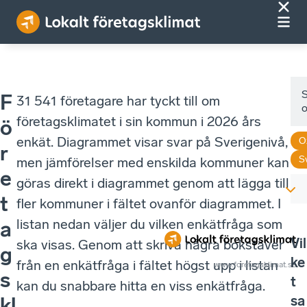
F
31 541 företagare har tyckt till om
företagsklimatet i sin kommun i 2026 års
ö
enkät. Diagrammet visar svar på Sverigenivå,
O
r
S
men jämförelser med enskilda kommuner kan
e
göras direkt i diagrammet genom att lägga till
t
fler kommuner i fältet ovanför diagrammet. I
listan nedan väljer du vilken enkätfråga som
a
Vil
ska visas. Genom att skriva några bokstäver
g
ke
från en enkätfråga i fältet högst upp i listan
www.foretagsklimat.se
s
t
kan du snabbare hitta en viss enkätfråga.
sa
kl