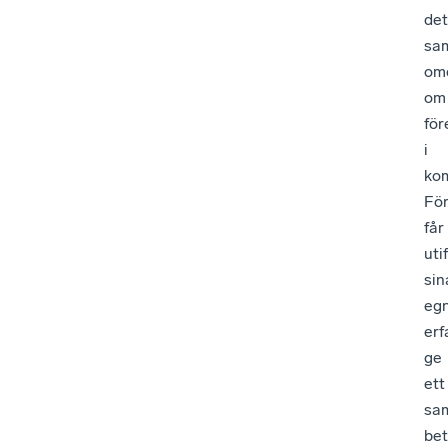
det
sa
om
om
för
i
ko
Fö
får
uti
sin
eg
erf
ge
ett
sa
be