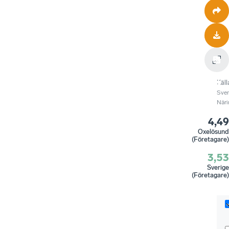
Käll
Sve
Näri
4,49
Oxelösund
(Företagare)
3,53
Sverige
(Företagare)