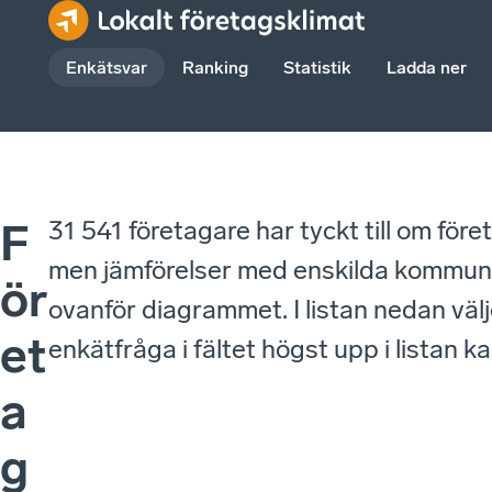
Enkätsvar
Ranking
Statistik
Ladda ner
31 541 företagare har tyckt till om fö
F
men jämförelser med enskilda kommuner 
ör
ovanför diagrammet. I listan nedan väl
et
enkätfråga i fältet högst upp i listan 
a
g