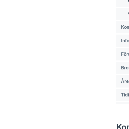
Kom
Inf
För
Bro
Åre
Tid
Tid
Kom