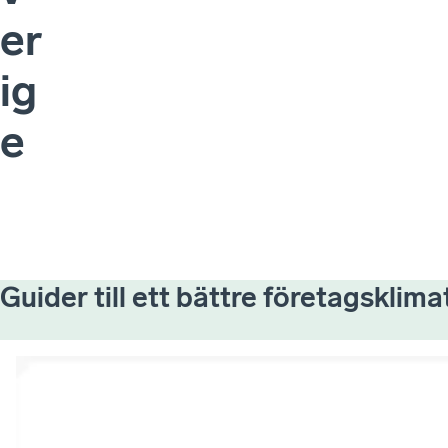
er
ig
e
Guider till ett bättre företagsklima