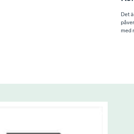
Det ä
påver
med n