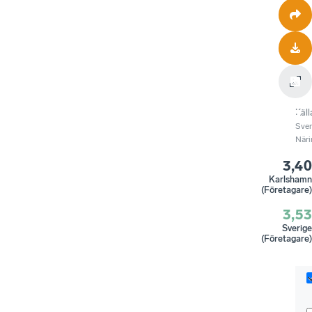
Käll
Sve
Näri
3,40
Karlshamn
(Företagare)
3,53
Sverige
(Företagare)