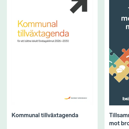
Kommunal tillväxtagenda
Tillsam
mot bro