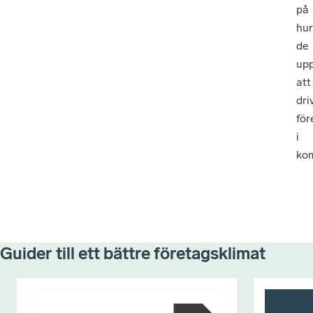
på
hur
de
upp
att
dri
för
i
ko
Guider till ett bättre företagsklimat