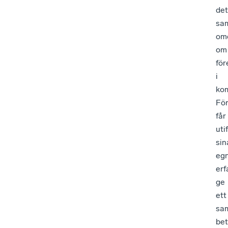
det
sa
om
om
för
i
ko
Fö
får
uti
sin
eg
erf
ge
ett
sa
be