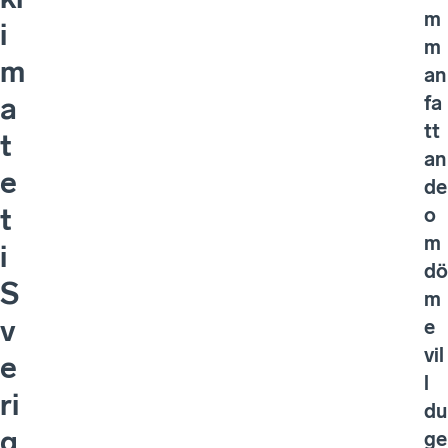
m
i
m
m
an
fa
a
tt
t
an
e
de
t
o
m
i
dö
S
m
v
e
vil
e
l
ri
du
g
ge