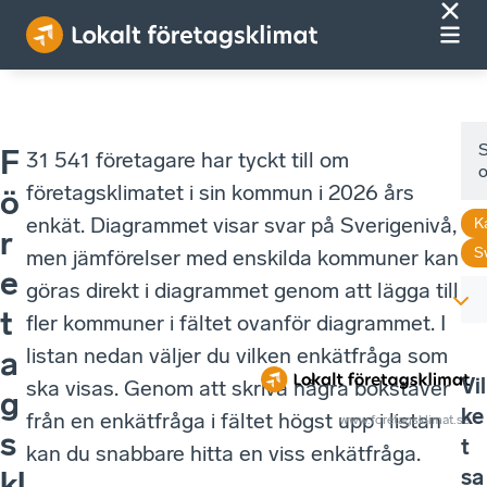
F
31 541 företagare har tyckt till om
företagsklimatet i sin kommun i 2026 års
ö
enkät. Diagrammet visar svar på Sverigenivå,
K
r
S
men jämförelser med enskilda kommuner kan
e
göras direkt i diagrammet genom att lägga till
t
fler kommuner i fältet ovanför diagrammet. I
listan nedan väljer du vilken enkätfråga som
a
Vil
ska visas. Genom att skriva några bokstäver
g
ke
från en enkätfråga i fältet högst upp i listan
www.foretagsklimat.se
s
t
kan du snabbare hitta en viss enkätfråga.
sa
kl